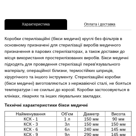
Характеристика
Оплата і доставка
Коробки стерилізаційні (бікси медичні) круглі без фільтрів в
основному призначені для стерилізації виробів медичного
призначення в парових стерилізаторах, а також доставки до
місця використання простерилізованих виробів. Бікси медичні
підходять для проведення стерилізації перев'язувального
матеріалу, операційної білизни, термостійких шприців,
хірургічного та іншого інструменту. Стерилізаційні коробки
(бікси медичні) виготовляються з нержавіючої сталі, не бояться
температури і не схильні до корозії. Коробки застосовуються в
клініках, лікарнях та інших лікувальних закладах.
Технічні характеристики бікси медичні
Найменування
Об'єм
Діаметр
Висота
КСК - 1
1 л
150 мм
90 мм
КСК - 3
3л
150 мм
150 мм
КСК - 6
6л
240 мм
145 мм
КСК - 9
9л
290 мм
145 мм