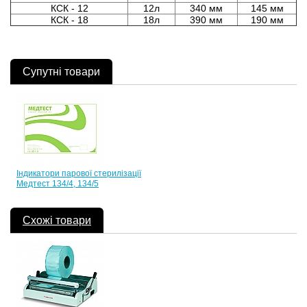
КСК - 12
12л
340 мм
145 мм
КСК - 18
18л
390 мм
190 мм
Супутні товари
Індикатори парової стерилізації
Медтест 134/4, 134/5
Схожі товари