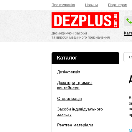
Про компанію
Новини
Партнерам
Кат
Дезинфікуючі засоби
та вироби медичного призначення
Каталог
Г
Дезінфекція
Дозатори, тримачі,
контейнери
В
Стерилізація
б
н
Засоби індивідуального
захисту
п
Рентген матеріали
М