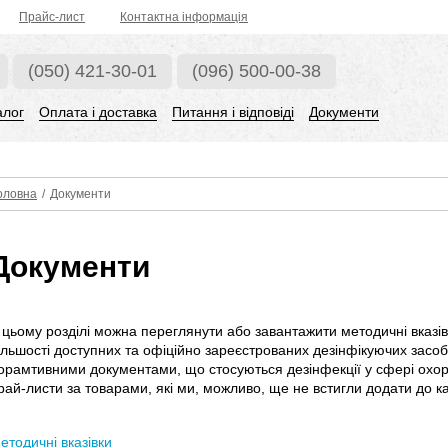
Прaйс-лист
Контактна інформація
(050) 421-30-01
(096) 500-00-38
алог
Оплата і доставка
Питання і відповіді
Документи
оловна
/
Документи
Документи
 цьому розділі можна переглянути або завантажити методичні вказівки
ільшості доступних та офіційно зареєстрованих дезінфікуючих засобі
орамтивними документами, що стосуються дезінфекції у сфері охор
рай-листи за товарами, які ми,
можливо, ще не встигли додати до ка
етодичні вказівки