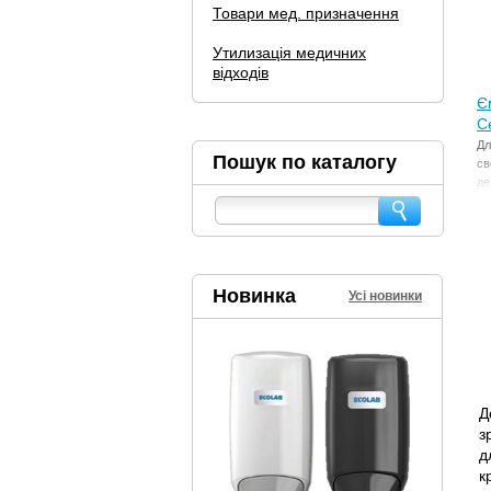
Товари мед. призначення
Утилизація медичних
відходів
Є
С
Дл
Пошук по каталогу
св
де
Новинка
Усі новинки
Д
з
д
к