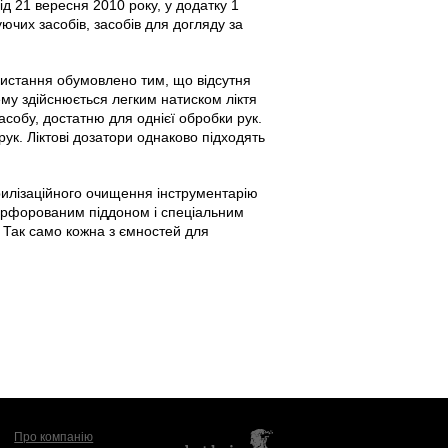
 21 вересня 2010 року, у додатку 1
чих засобів, засобів для догляду за
ористання обумовлено тим, що відсутня
му здійснюється легким натиском ліктя
асобу, достатню для однієї обробки рук.
ук. Ліктові дозатори однаково підходять
рилізаційного очищення інструментарію
перфорованим піддоном і спеціальним
 Так само кожна з ємностей для
Про компанію