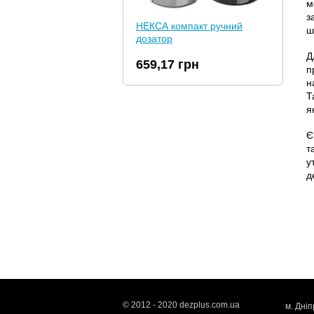
м
з
НЕКСА компакт ручний
ш
дозатор
Д
659,17 грн
п
н
Т
я
Є
т
у
д
dartdesign
© 2012 - 2020 dezplus.com.ua
м. Дні