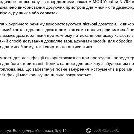
едичного персоналу", затвердженими наказом МОЗ України N 798 від
азначено використання дозуючих пристроїв для миючих та дезінфікую
кірою, рушників або серветок.
ля хірургічного режиму використовуються ліктьові дозатори. Їх вик
рямий контакт долоні з дозатором, так само подача рідини/мила/кре
а важіль дозатора, який при кожному натисканні однакову кількість з
акий спосіб дозування дозволяє заощаджувати засоби для обробки р
к для мила/крему, так і спиртового антисептика.
мності для дезінфекції використовуються при проведенні передсте
а для його стерилізації. Вони є ванною для розчину з вбудованим 
топлювачем, що забезпечує повне занурення інструментів в розчин.
езінфекції має кришку що щільно закривається.
(050) 421-30-01
про, вул. Володимира Мономаха, буд. 12