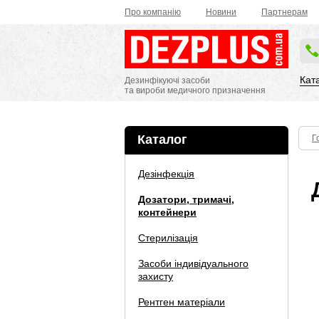
Про компанію
Новини
Партнерам
Кат
Дезинфікуючі засоби
та вироби медичного призначення
Каталог
Г
Дезінфекція
Дозатори, тримачі,
контейнери
Стерилізація
Засоби індивідуального
захисту
Рентген матеріали