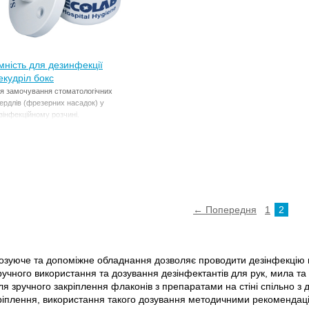
мність для дезинфекції
екудріл бокс
я замочування стоматологічних
ердлів (фрезерних насадок) у
зінфекційному розчині.
← Попередня
1
2
озуюче та допоміжне обладнання дозволяє проводити дезінфекцію 
ручного використання та дозування дезінфектантів для рук, мила та 
ля зручного закріплення флаконів з препаратами на стіні спільно з
ріплення, використання такого дозування методичними рекомендаціям