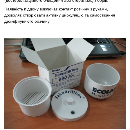
(достерилізаційного очищення або стерилізації) борів.
Наявність піддону виключає контакт розчину з руками,
дозволяє створювати активну циркуляцію та самостікання
дезінфікуючого розчину.