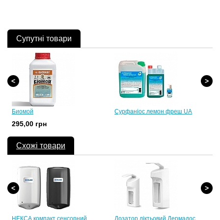
Супутні товари
Биомой
Сурфаніос лемон фреш UA
295,00 грн
Схожі товари
НЕКСА компакт сенсорний
Дозатор ліктьовий Дермадоc