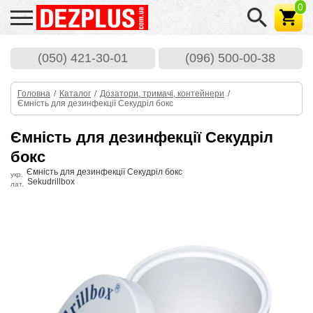
0
Dezplus.com.ua
(050) 421-30-01
(096) 500-00-38
Головна
/
Каталог
/
Дозатори, тримачі, контейнери
/
Ємність для дезинфекції Секудріл бокс
Ємність для дезинфекції Секудріл
бокс
Ємність для дезинфекції Секудріл бокс
укр.
Sekudrillbox
лат.