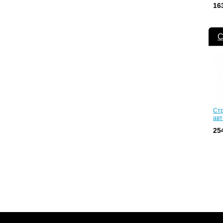
16
С
Стр
авт
25