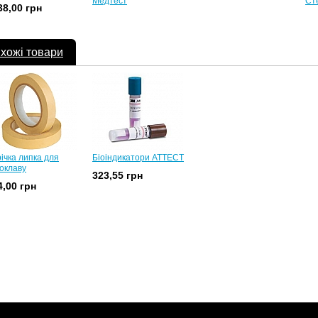
Медтест
Ст
38,00 грн
хожі товари
ічка липка для
Біоіндикатори АТТЕСТ
оклаву
323,55 грн
4,00 грн