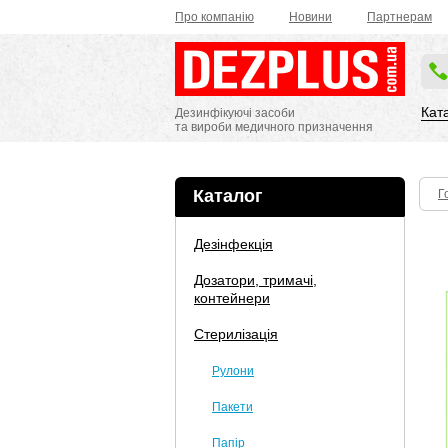
Про компанію
Новини
Партнерам
Кат
Дезинфікуючі засоби
та вироби медичного призначення
Каталог
Г
Дезінфекція
Дозатори, тримачі,
контейнери
Стерилізація
Рулони
Пакети
Папір