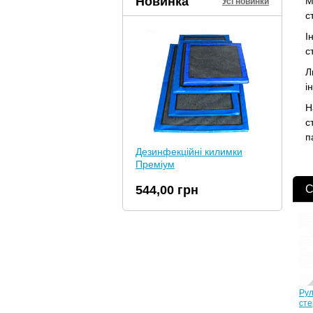
Новинка
М
Усі новинки
с
І
с
Л
і
Н
с
п
Дезинфекційні килимки
Преміум
С
544,00 грн
Рул
сте