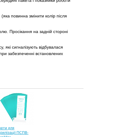
ередині пакета і показники роботи
(яка повинна змінити колір після
олю. Просікання на задній стороні
су, які сигналізують відбувалася
и при забезпеченні встановлених
кети для
ерилізації ПСПВ-