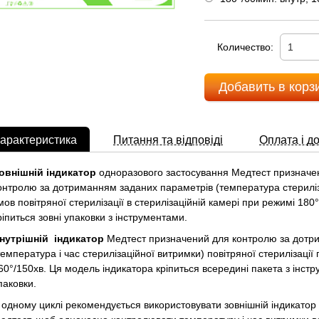
Количество:
Добавить в корз
арактеристика
Питання та відповіді
Оплата і д
овнішній індикатор
одноразового застосування Медтест призначен
онтролю за дотриманням заданих параметрів (температура стерилізац
мов повітряної стерилізації в стерилізаційній камері при режимі 180
ріпиться зовні упаковки з інструментами.
нутрішній індикатор
Медтест призначений для контролю за дотр
температура і час стерилізаційної витримки) повітряної стерилізаці
60°/150хв. Ця модель індикатора кріпиться всередині пакета з інст
паковки.
 одному циклі рекомендується використовувати зовнішній індикатор М