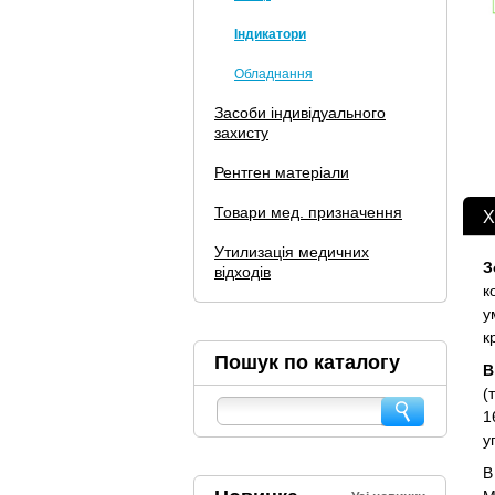
Індикатори
Обладнання
Засоби індивідуального
захисту
Рентген матеріали
Товари мед. призначення
Х
Утилизація медичних
З
відходів
к
у
к
Пошук по каталогу
В
(
1
у
В