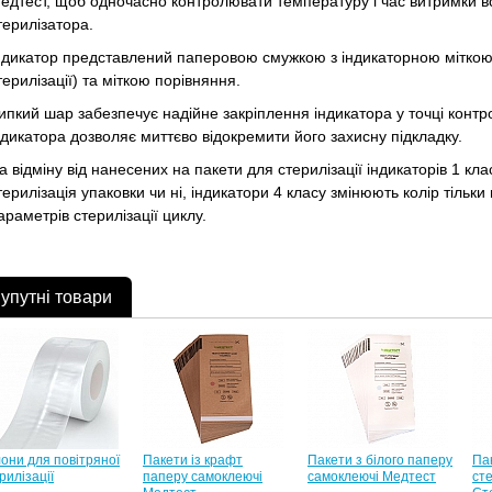
едтест, щоб одночасно контролювати температуру і час витримки вс
терилізатора.
ндикатор представлений паперовою смужкою з індикаторною міткою 
терилізації) та міткою порівняння.
ипкий шар забезпечує надійне закріплення індикатора у точці контр
ндикатора дозволяє миттєво відокремити його захисну підкладку.
а відміну від нанесених на пакети для стерилізації індикаторів 1 кла
терилізація упаковки чи ні, індикатори 4 класу змінюють колір тільк
араметрів стерилізації циклу.
упутні товари
они для повітряної
Пакети із крафт
Пакети з білого паперу
Па
рилізації
паперу самоклеючі
самоклеючі Медтест
ст