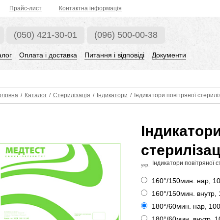
Прaйс-лист
Контактна інформація
(050) 421-30-01
(096) 500-00-38
алог
Оплата і доставка
Питання і відповіді
Документи
оловна
/
Каталог
/
Стерилізація
/
Індикатори
/
Індикатори повітряної стерилі
Індикатори
стерилізац
Індикатори повітряної с
укр.
160°/150мин. нар, 1
160°/150мин. внутр,
180°/60мин. нар, 10
180°/60мин. внутр, 