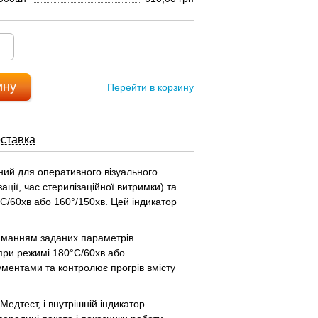
ину
Перейти в корзину
оставка
ий для оперативного візуального
ії, час стерилізаційної витримки) та
°С/60хв або 160°/150хв. Цей індикатор
иманням заданих параметрів
ї при режимі 180°С/60хв або
рументами та контролює прогрів вмісту
едтест, і внутрішній індикатор